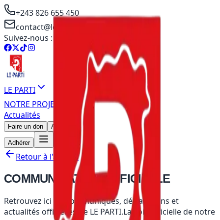
+243 826 655 450
contact@leparti.org
Suivez-nous :
LE PARTI
NOTRE PROJET
Actualités
Faire un don
Adhérer
Adhérer
Retour à l'accueil
COMMUNICATION
OFFICIELLE
Retrouvez ici les communiqués, déclarations et
actualités officielles de LE PARTI.
La voix officielle de notre