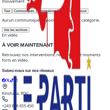
mouvement
Tout
Communiqués
Déclarations
Activités
Presse
Aucun communiqué disponible dans cette catégorie.
Voir les archives
En vidéo
À VOIR
MAINTENANT
Retrouvez nos interventions, rencontres et moments
forts en vidéo.
Suivez-nous sur nos réseaux
Kinshasa, RDC
+243 826 655 450